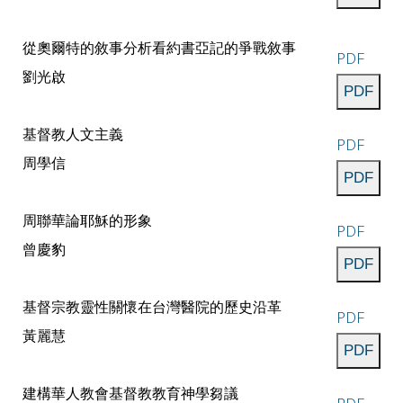
從奧爾特的敘事分析看約書亞記的爭戰敘事
PDF
劉光啟
基督教人文主義
PDF
周學信
周聯華論耶穌的形象
PDF
曾慶豹
基督宗教靈性關懷在台灣醫院的歷史沿革
PDF
黃麗慧
建構華人教會基督教教育神學芻議