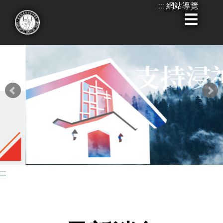
:::
網站導覽
跳
到
主
要
內
容
:::