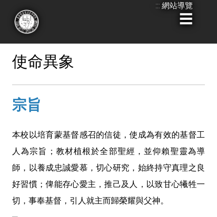
:::
網站導覽
跳
到
:::
主
要
使命異象
內
容
宗旨
本校以培育蒙基督感召的信徒，使成為有效的基督工
人為宗旨；教材植根於全部聖經，並仰賴聖靈為導
師，以養成忠誠愛慕，切心研究，始終持守真理之良
好習慣；俾能存心愛主，推己及人，以致甘心犧牲一
切，事奉基督，引人就主而歸榮耀與父神。