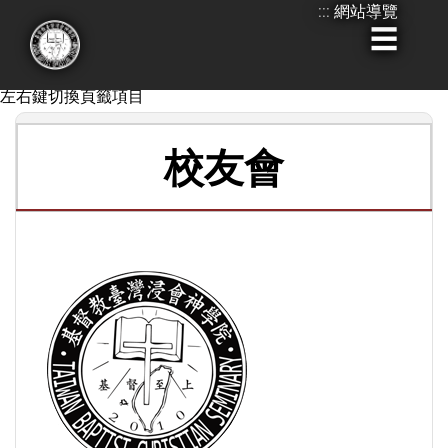
:::
網站導覽
跳
到
:::
**無障礙設計，Tab鍵移動到標籤項目後,您可以使用鍵盤
主
左右鍵切換頁籤項目
要
內
校友會
容