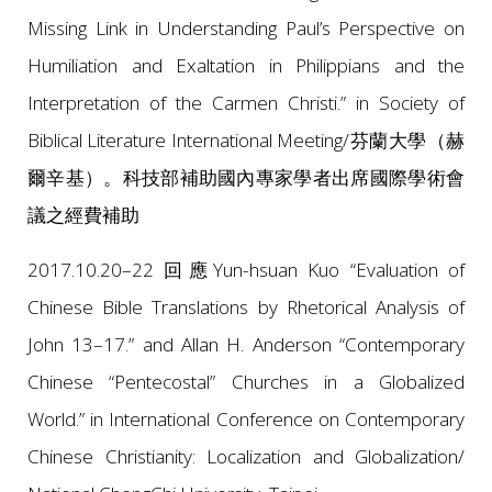
Missing Link in Understanding Paul’s Perspective on
Humiliation and Exaltation in Philippians and the
Interpretation of the Carmen Christi.” in Society of
Biblical Literature International Meeting/芬蘭大學（赫
爾辛基）。科技部補助國內專家學者出席國際學術會
議之經費補助
2017.10.20–22 回應Yun-hsuan Kuo “Evaluation of
Chinese Bible Translations by Rhetorical Analysis of
John 13–17.” and Allan H. Anderson “Contemporary
Chinese “Pentecostal” Churches in a Globalized
World.” in International Conference on Contemporary
Chinese Christianity: Localization and Globalization/