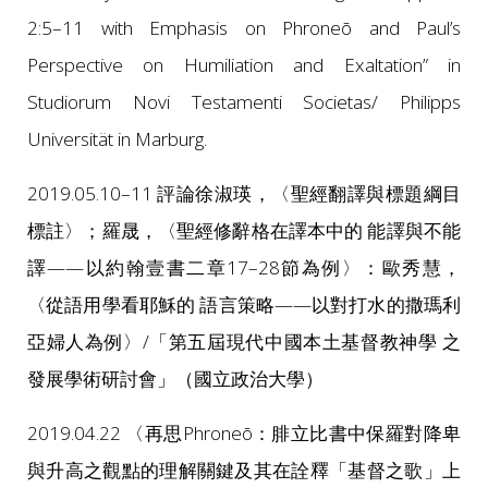
2:5–11 with Emphasis on Phroneō and Paul’s
Perspective on Humiliation and Exaltation” in
Studiorum Novi Testamenti Societas/ Philipps
Universität in Marburg.
2019.05.10–11 評論徐淑瑛，〈聖經翻譯與標題綱目
標註〉；羅晟，〈聖經修辭格在譯本中的 能譯與不能
譯——以約翰壹書二章17–28節為例〉：歐秀慧，
〈從語用學看耶穌的 語言策略——以對打水的撒瑪利
亞婦人為例〉/「第五屆現代中國本土基督教神學 之
發展學術研討會」（國立政治大學）
2019.04.22 〈再思Phroneō：腓立比書中保羅對降卑
與升高之觀點的理解關鍵及其在詮釋「基督之歌」上