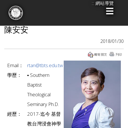
:::
網站導覽
跳
到
:::
主
陳安安
要
內
2018/01/30
容
Email：
rtan@tbts.edu.tw
學歷：
▪ Southern
Baptist
Theological
Seminary Ph.D.
經歷：
2017-迄今 基督
教台灣浸會神學