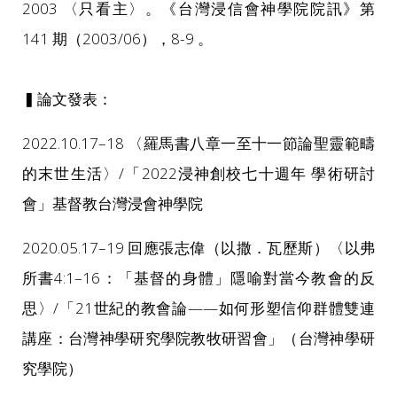
2003 〈只看主〉。《台灣浸信會神學院院訊》第
141 期（2003/06），8-9 。
▍論文發表：
2022.10.17–18 〈羅馬書八章一至十一節論聖靈範疇
的末世生活〉/「2022浸神創校七十週年 學術研討
會」基督教台灣浸會神學院
2020.05.17–19 回應張志偉（以撒．瓦歷斯）〈以弗
所書4:1–16：「基督的身體」隱喻對當今教會的反
思〉/「21世紀的教會論——如何形塑信仰群體雙連
講座：台灣神學研究學院教牧研習會」（台灣神學研
究學院）