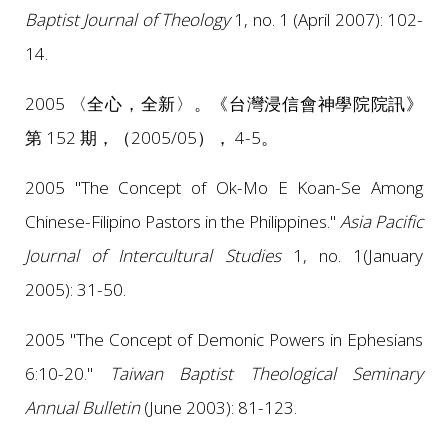
Baptist Journal of Theology
1, no. 1 (April 2007): 102-
14.
2005 〈全心，全新〉。《台灣浸信會神學院院訊》
第 152 期，（2005/05）， 4-5。
2005 "The Concept of Ok-Mo E Koan-Se Among
Chinese-Filipino Pastors in the Philippines."
Asia Pacific
Journal of Intercultural Studies
1, no. 1(January
2005): 31-50.
2005 "The Concept of Demonic Powers in Ephesians
6:10-20."
Taiwan Baptist Theological Seminary
Annual Bulletin
(June 2003): 81-123.