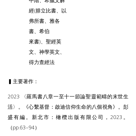
中階、希臘文解
經(腓立比書、以
弗所書、雅各
書、希伯
來書)、聖經英
文、神學英文、
得力查經法
▍主要著作：
2023 〈羅馬書八章一至十一節論聖靈範疇的末世生
活〉。《心繫基督：啟迪信仰生命的八個視角》。彭
盛有編。新北市：橄欖出版有限公司，2023。
（pp.63–94）