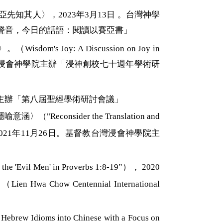
之子以賽亞先知其人〉，2023年3月13日 。台灣神學
聲音，今日的話語：閱讀以賽亞書」
oy: A Discussion on Joy in
0月17日。基督教台灣浸會神學院主辦「浸神創校七十週年學術研
院主辦「第八屆聖經學術研討會議」
隱喻意涵〉（"
Reconsider the Translation and
021
年
11
月
26
日。基督教台灣浸會神學院
主
 the 'Evil Men' in Proverbs 1:8-19”
）
，
2020
」
（
Lie
n Hwa Chow Centennial International
l Hebrew Idioms into Chinese with a Focus on