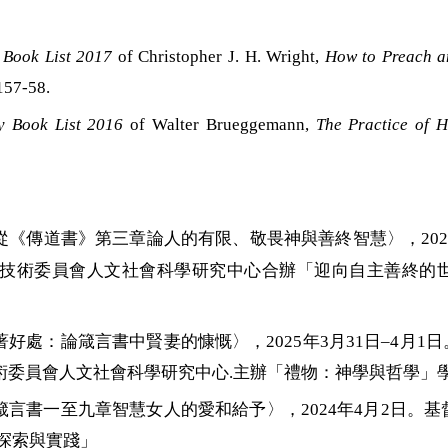
Book List 2017
of Christopher J. H. Wright,
How to Preach an
157-58.
y
Book List 2016
of Walter Brueggemann,
The Practice of 
從《傳道書》第三章論人的有限、敬畏神與善終智慧〉，
20
技術委員會人文社會科學研究中心合辦「迎向自主善終的
妻，得著好處：論箴言書中賢妻的慷慨〉，2025年3月31日–
術委員會人文社會科學研究中心.主辦「禮物：神學與哲學」
箴言書一至九章智慧女人的愛和給予
〉
，
2024
年
4
月
2
日。基
探索與實踐」