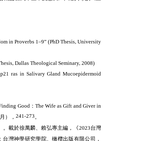
in Proverbs 1–9” (PhD Thesis, University
s, Dallas Theological Seminary, 2008)
ras in Salivary Gland Mucoepidermoid
 Finding Good
：
The Wife as Gift and Giver in
241-273
月），
。
〉。載於徐萬麟、賴弘專主編，《
2023
台灣
：台灣神學研究學院、橄欖出版有限公司，