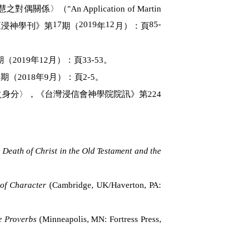
慧之對偶關係〉（"
An Application of Martin
17
2019
12
85-
《浸神學刊》第
期（
年
月）：頁
期（
2019
年
12
月）：頁
33-53
。
0
期（
2018
年
9
月）：頁
2-5
。
之身分〉，《台灣浸信會神學院院訊》第
224
 Death of Christ in the Old Testament and the
of Character
(Cambridge, UK/Haverton, PA:
he Proverbs
(Minneapolis, MN: Fortress Press,