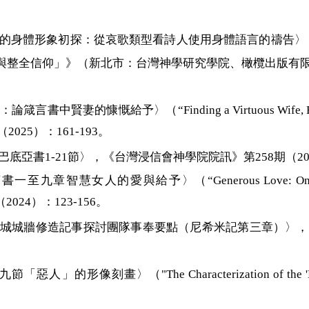
的身體形象初探：從哀歌類型看詩人使用身體語言的禱告〉
與整全信仰」》（
新北市：
台灣神學研究學院、
橄欖出版有
的慷慨給予〉（“Finding a Virtuous Wife, Finding Go
2025）：161-193。
巴底亞書1-21節〉，《台灣浸信會神學院院訊》第258期（202
慧女人的愛與給予〉（“Generous Love: On the Love a
2024）：123-156。
聖城城牆修造記事探討團隊事奉要點（尼希米記第三章）〉，
九節「惡人」的形像刻畫〉（"
The Characterization of the 