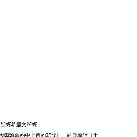
、聖經希臘文釋經
赫舍爾論舊約中上帝的悲憫》、經典導讀
《土