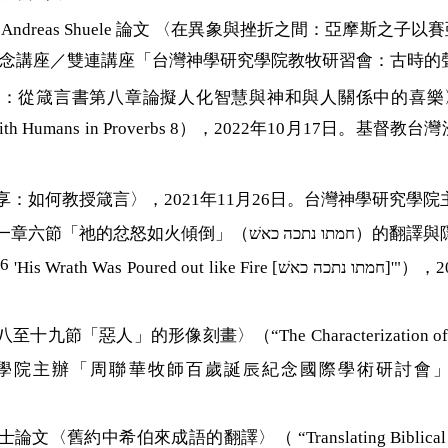
essor Andreas Shuele 論文 〈在異象與挫折之間：亞摩斯
紀念講座／雙連講座「台灣神學研究學院教牧研習會：古時的
箴言書第八章論擬人化智慧與神和與人關係中的喜樂〉。（Wisdom's J
 God and with Humans in Proverbs 8），2022年1
享：如何教授箴言〉，2021年11月26日。台灣神學研究學
一章六節「祂的忿怒如火傾倒」（
חמתו נתכה כאשׁ
）的翻譯與
:6
'
His Wrath Was Poured out like Fire
[
חמתו נתכה כאשׁ
]'"
），
2
八至十九節「惡人」的形像刻畫〉
（
“The Characterization of
學院主辦「周聯華牧師百歲誕
辰
紀念國際學術研討會
士論文〈舊約中希伯來成語的翻譯〉（
“Translating Biblica