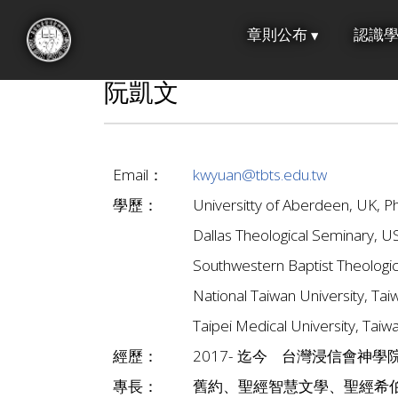
跳
章則公布
認識
到
:::
主
阮凱文
要
內
容
Email：
kwyuan@tbts.edu.tw
學歷：
Universitty of Aberdeen, UK, P
Dallas Theological Seminary, 
Southwestern Baptist Theologic
National Taiwan University, Ta
Taipei Medical University, Taiw
經歷：
2017- 迄今 台灣浸信會神學院助理教授 (Ta
專長：
舊約、聖經智慧文學、聖經希