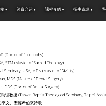
學校
師資介紹
課程介紹
招生資訊
學
hD (Doctor of Philosophy)
USA, STM (Master of Sacred Theology)
al Seminary, USA, MDiv (Master of Divinity)
iwan, MDS (Master of Dental Surgery)
an, DDS (Doctor of Dental Surgery)
iwan Baptist Theological Seminary, Taipei, Assistan
伯來文、聖經希伯來詩歌