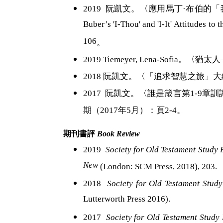
2019
阮凱文
。
〈應用馬丁
·
布伯的「
Buber’s 'I-Thou' and 'I-It' Attitudes 
106
。
2019 Tiemeyer, Lena-Sofia
。
〈
猶太人
2018
阮凱文。
〈「追求智慧之旅」大
2017
阮凱文
。
〈誰是箴言第
1-9
章訓
期（
2017
年
5
月）：頁
2-4
。
期刊書評
Book Review
2019
Society for Old Testament Study
New
(London: SCM Press, 2018), 203.
2018
Society for Old Testament Study
Lutterworth Press 2016).
2017
Society for Old Testament Study