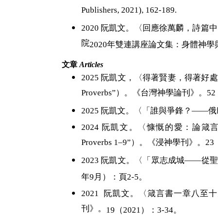
Publishers, 2021), 162-189.
2020
阮凱文。〈回應徐萬麟，
詩篇中
院
2020
年
雙連講座論文集：身體神學
文章
A
rticles
2025 阮凱文，〈得著賢妻，得著好處：論箴言書中賢妻
Proverbs”）。《台灣神學論刊》。52（
2025 阮凱文。〈「誰與爭鋒？——俄
2024 阮凱文。〈慷慨的愛：論箴言書一至九章智
Proverbs 1–9”）。《浸神學刊》。23（
2023
阮凱文。〈「眾志成城——從
年
9
月）：頁
2-5
。
2021
阮凱文
。
〈箴言書一章八至十
刊》。
19
（
2021
）：3-34。