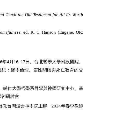
d Teach the Old Testament for All Its Worth
Homefulness
, ed. K. C. Hanson (Eugene, OR:
26
年
4
月
16–17
日。台北醫學大學附設醫院、
世紀：醫學倫理、靈性關懷與死亡教育的交
4月1日。輔仁大學哲學系哲學與神學研究中心、基
學術研討會
督教台灣浸會神學院
主辦
「
2024
年春季教師