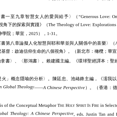
慧女人的愛與給予〉（“Generous Love: On the Love a
與實踐》（The Theology of Love: Explorations and Pra
院；華宣，2025），1-31。
論擬人化智慧與耶和華並與人關係中的喜樂〉（Anchored in Chris
編。《心繫基督：啟迪信仰生命的八個視角》。（新北市：橄欖；華宣，2
約拿書
〉
、
〈
那鴻書
〉。賴建國主編。《環球聖經譯本：聖
靈是火」概念隱
喻
的分析〉。陳廷忠、池
峈
鋒主編，《濡我以
in Global Theology­
——
A Chinese Perspective
）。（香港：
is of the Conceptual Metaphor
The Holy Spirit Is Fire
in Select
lobal Theology: A Chinese Perspective
, eds. Justin Tan and