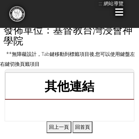
:::
網站導覽
跳
到
:::
主
發佈單位：基督教台灣浸會神
要
學院
內
**無障礙設計，Tab鍵移動到標籤項目後,您可以使用鍵盤左
容
右鍵切換頁籤項目
其他連結