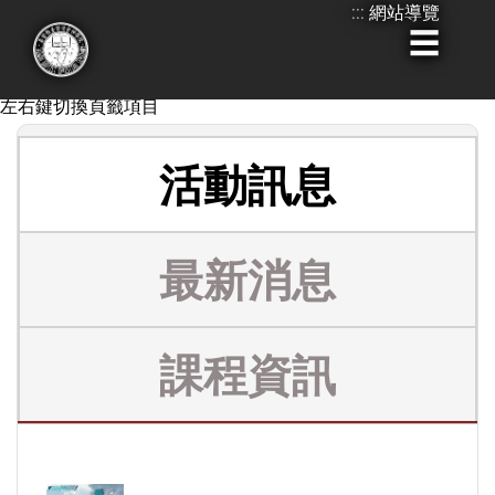
:::
網站導覽
跳
到
:::
**無障礙設計，Tab鍵移動到標籤項目後,您可以使用鍵盤
主
左右鍵切換頁籤項目
要
內
活動訊息
容
最新消息
課程資訊