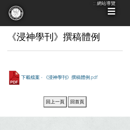
:::
網站導覽
跳
到
:::
主
要
《浸神學刊》撰稿體例
內
容
下載檔案 - 《浸神學刊》撰稿體例.pdf