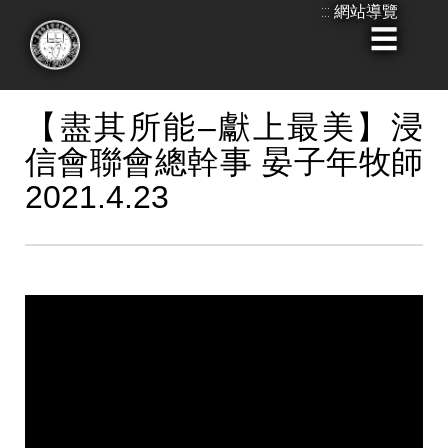
:::
網站導覽
跳
到
:::
主
要
【盡其所能–獻上最美】浸
內
信會聯會總幹事 晏子年牧師
容
2021.4.23